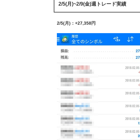
2/5(月)~2/9(金)週トレード実績
2/5(月)：+27,358円