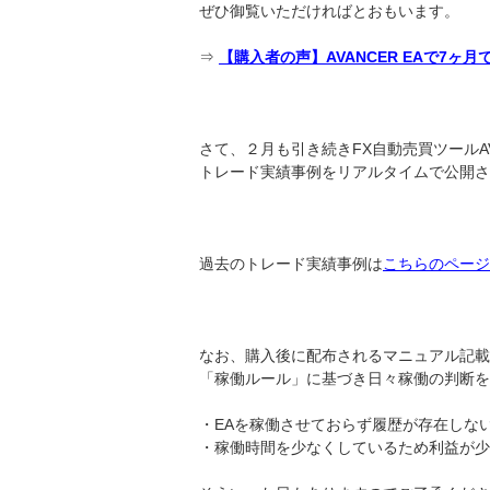
ぜひ御覧いただければとおもいます。
⇒
【購入者の声】AVANCER EAで7ヶ月
さて、２月も引き続きFX自動売買ツールAVA
トレード実績事例をリアルタイムで公開さ
過去のトレード実績事例は
こちらのページ
なお、購入後に配布されるマニュアル記載
「稼働ルール」に基づき日々稼働の判断を
・EAを稼働させておらず履歴が存在しな
・稼働時間を少なくしているため利益が少