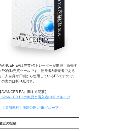
AVANCER EAは専業FXトレーダーが開発・販売す
るFX自動売買ツールです。開発者&販売者である
お二人自身が日頃から使用しているEAですので、
その実力は折り紙付き。
【AVANCER EAに関する記事】
・AVANCER EAの概要と購入者LINEグループ
・【参加無料】履歴公開LINEグループ
最近の投稿