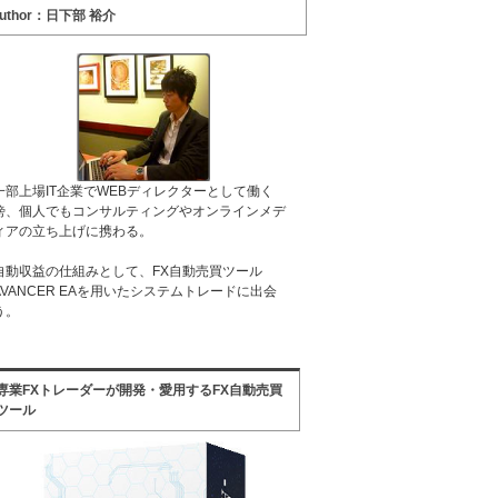
uthor：日下部 裕介
一部上場IT企業でWEBディレクターとして働く
傍、個人でもコンサルティングやオンラインメデ
ィアの立ち上げに携わる。
自動収益の仕組みとして、FX自動売買ツール
AVANCER EAを用いたシステムトレードに出会
う。
専業FXトレーダーが開発・愛用するFX自動売買
ツール