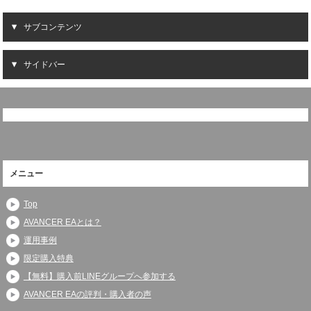
サブコンテンツ
サイドバー
メニュー
Top
AVANCER EAとは？
運用事例
限定購入特典
【無料】購入前LINEグループへ参加する
AVANCER EAの評判・購入者の声